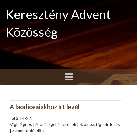
Keresztény Advent
Közösség
A laodiceaiakhoz írt levél
Jel 3:14-22.
Vigh Ágnes | Aradi | Igehirdetések | Szombati igehirdetés
| Szombat délelőtt