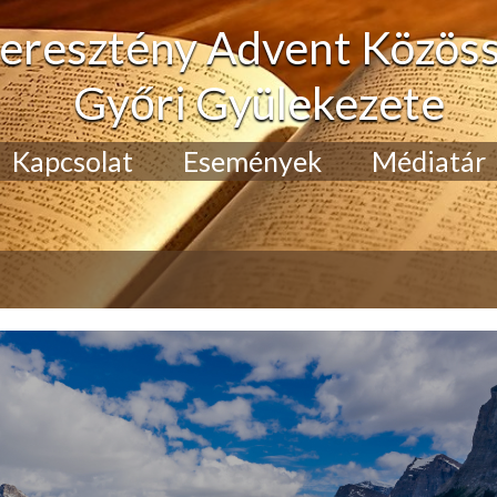
eresztény Advent Közös
Győri Gyülekezete
Kapcsolat
Események
Médiatár