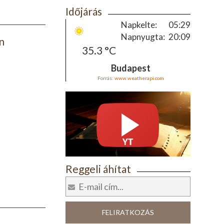
Időjárás
Napkelte:
05:29
Napnyugta:
20:09
n
35.3 °C
Budapest
Forrás:
www.weatherapi.com
Reggeli áhítat
FELIRATKOZÁS