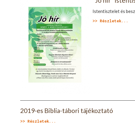
"Jó hír" istent
Istentisztelet és bes
>> Részletek...
2019-es Biblia-tábori tájékoztató
>> Részletek...