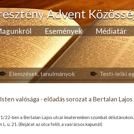
resztény Advent Közössé
agunkról
Események
Médiatár
Elemzések, tanulmányok
Testi-lelki 
Isten valósága - előadás sorozat a Bertalan Lajos 
21/22-ben a Bertalan Lajos utcai imateremben szombat délutánokon.
 L. u. 21. (Bejárat az utca felől, a vasrácsos kapunál)