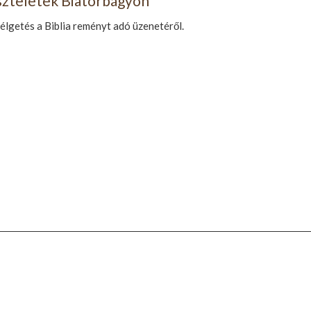
iszteletek Biatorbágyon
zélgetés a Biblia reményt adó üzenetéről.