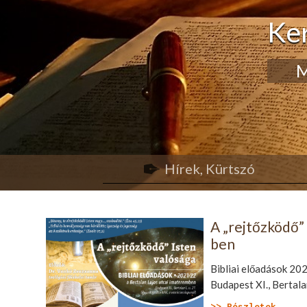
Ke
M
Hírek, Kürtszó
A „rejtőzködő” 
ben
Bibliai előadások 20
Budapest XI., Bertalan
>> Részletek...