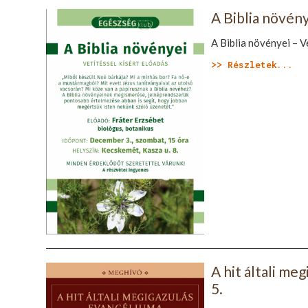
A Biblia növén
A Biblia növényei – V
>> Részletek...
A hit általi me
5.