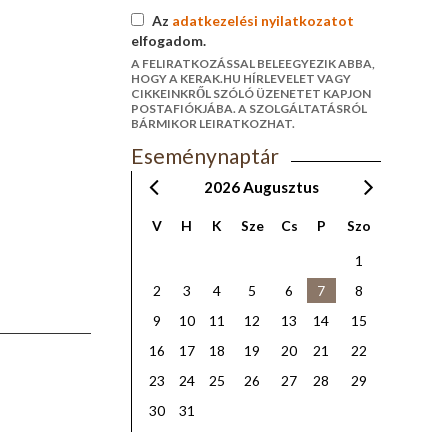
Az
adatkezelési nyilatkozatot
elfogadom.
A FELIRATKOZÁSSAL BELEEGYEZIK ABBA,
HOGY A KERAK.HU HÍRLEVELET VAGY
CIKKEINKRŐL SZÓLÓ ÜZENETET KAPJON
POSTAFIÓKJÁBA. A SZOLGÁLTATÁSRÓL
BÁRMIKOR LEIRATKOZHAT.
Eseménynaptár
2026
Augusztus
V
H
K
Sze
Cs
P
Szo
1
2
3
4
5
6
7
8
9
10
11
12
13
14
15
16
17
18
19
20
21
22
23
24
25
26
27
28
29
30
31