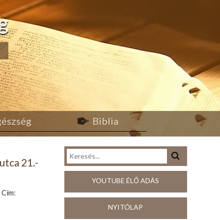
g
egészség
Biblia
utca 21.-
YOUTUBE ÉLŐ ADÁS
 Cím:
NYITÓLAP