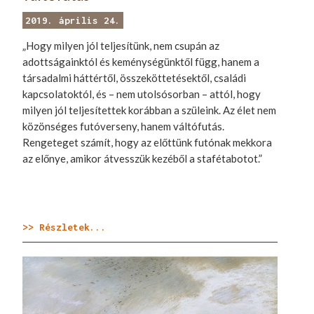
2019. április 24.
„Hogy milyen jól teljesítünk, nem csupán az
adottságainktól és keménységünktől függ, hanem a
társadalmi háttértől, összeköttetésektől, családi
kapcsolatoktól, és – nem utolsósorban – attól, hogy
milyen jól teljesítettek korábban a szüleink. Az élet nem
közönséges futóverseny, hanem váltófutás.
Rengeteget számít, hogy az előttünk futónak mekkora
az előnye, amikor átvesszük kezéből a stafétabotot.”
>> Részletek...