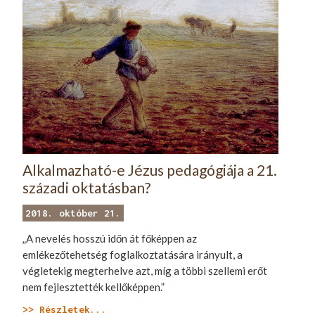
Alkalmazható-e Jézus pedagógiája a 21.
századi oktatásban?
2018. október 21.
„A nevelés hosszú időn át főképpen az
emlékezőtehetség foglalkoztatására irányult, a
végletekig megterhelve azt, míg a többi szellemi erőt
nem fejlesztették kellőképpen.”
>> Részletek...