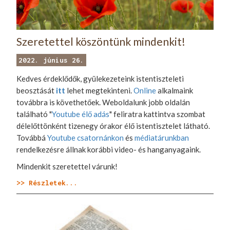
Szeretettel köszöntünk mindenkit!
2022. június 26.
Kedves érdeklődők, gyülekezeteink istentiszteleti
beosztását
itt
lehet megtekinteni.
Online
alkalmaink
továbbra is követhetőek. Weboldalunk jobb oldalán
található "
Youtube élő adás
" feliratra kattintva szombat
délelőttönként tizenegy órakor élő istentisztelet látható.
Továbbá
Youtube csatornánkon
és
médiatárunkban
rendelkezésre állnak korábbi video- és hanganyagaink.
Mindenkit szeretettel várunk!
>> Részletek...