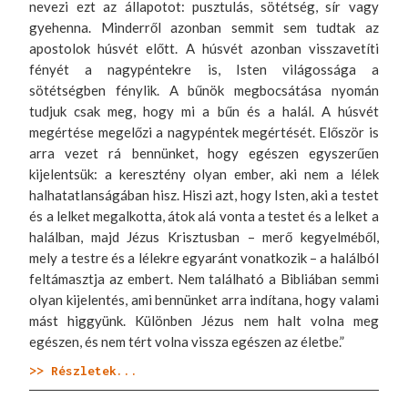
nevezi ezt az állapotot: pusztulás, sötétség, sír vagy
gyehenna. Minderről azonban semmit sem tudtak az
apostolok húsvét előtt. A húsvét azonban visszavetíti
fényét a nagypéntekre is, Isten világossága a
sötétségben fénylik. A bűnök megbocsátása nyomán
tudjuk csak meg, hogy mi a bűn és a halál. A húsvét
megértése megelőzi a nagypéntek megértését. Először is
arra vezet rá bennünket, hogy egészen egyszerűen
kijelentsük: a keresztény olyan ember, aki nem a lélek
halhatatlanságában hisz. Hiszi azt, hogy Isten, aki a testet
és a lelket megalkotta, átok alá vonta a testet és a lelket a
halálban, majd Jézus Krisztusban – merő kegyelméből,
mely a testre és a lélekre egyaránt vonatkozik – a halálból
feltámasztja az embert. Nem található a Bibliában semmi
olyan kijelentés, ami bennünket arra indítana, hogy valami
mást higgyünk. Különben Jézus nem halt volna meg
egészen, és nem tért volna vissza egészen az életbe.”
>> Részletek...