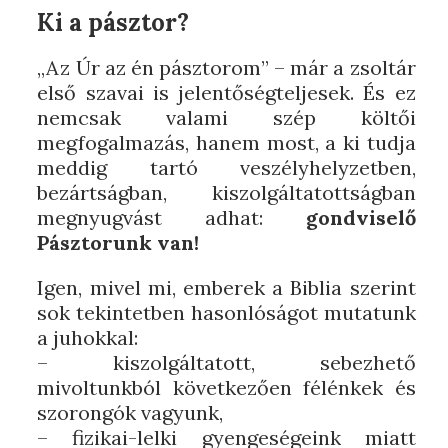
Ki a pásztor?
„Az Úr az én pásztorom” – már a zsoltár
első szavai is jelentőségteljesek. És ez
nemcsak valami szép költői
megfogalmazás, hanem most, a ki tudja
meddig tartó veszélyhelyzetben,
bezártságban, kiszolgáltatottságban
megnyugvást adhat:
gondviselő
Pásztorunk van!
Igen, mivel mi, emberek a Biblia szerint
sok tekintetben hasonlóságot mutatunk
a juhokkal:
– kiszolgáltatott, sebezhető
mivoltunkból következően félénkek és
szorongók vagyunk,
– fizikai-lelki gyengeségeink miatt