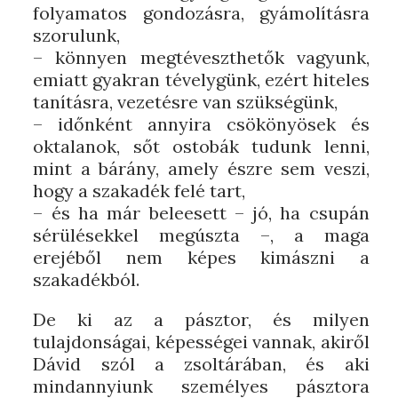
folyamatos gondozásra, gyámolításra
szorulunk,
– könnyen megtéveszthetők vagyunk,
emiatt gyakran tévelygünk, ezért hiteles
tanításra, vezetésre van szükségünk,
– időnként annyira csökönyösek és
oktalanok, sőt ostobák tudunk lenni,
mint a bárány, amely észre sem veszi,
hogy a szakadék felé tart,
– és ha már beleesett – jó, ha csupán
sérülésekkel megúszta –, a maga
erejéből nem képes kimászni a
szakadékból.
De ki az a pásztor, és milyen
tulajdonságai, képességei vannak, akiről
Dávid szól a zsoltárában, és aki
mindannyiunk személyes pásztora