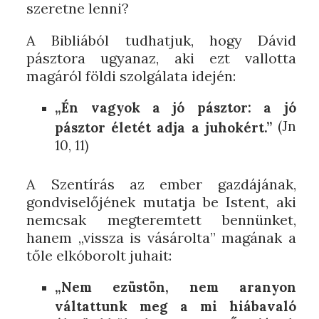
szeretne lenni?
A Bibliából tudhatjuk, hogy Dávid
pásztora ugyanaz, aki ezt vallotta
magáról földi szolgálata idején:
„Én vagyok a jó pásztor: a jó
(Jn
pásztor életét adja a juhokért.”
10, 11)
A Szentírás az ember gazdájának,
gondviselőjének mutatja be Istent, aki
nemcsak megteremtett bennünket,
hanem „vissza is vásárolta” magának a
tőle elkóborolt juhait:
„Nem ezüstön, nem aranyon
váltattunk meg a mi hiábavaló