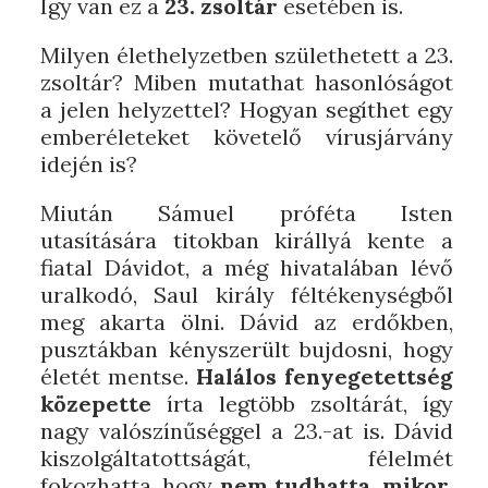
Így van ez a
23. zsoltár
esetében is.
Milyen élethelyzetben születhetett a 23.
zsoltár? Miben mutathat hasonlóságot
a jelen helyzettel? Hogyan segíthet egy
emberéleteket követelő vírusjárvány
idején is?
Miután Sámuel próféta Isten
utasítására titokban királlyá kente a
fiatal Dávidot, a még hivatalában lévő
uralkodó, Saul király féltékenységből
meg akarta ölni. Dávid az erdőkben,
pusztákban kényszerült bujdosni, hogy
életét mentse.
Halálos fenyegetettség
közepette
írta legtöbb zsoltárát, így
nagy valószínűséggel a 23.-at is. Dávid
kiszolgáltatottságát, félelmét
fokozhatta, hogy
nem tudhatta, mikor,