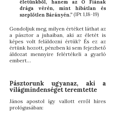
életünkből, hanem az Ő Fiának
drága vérén, mint hibátlan és
(1Pt 1,18–19)
szeplőtlen Bárányén.”
Gondoljuk meg, milyen értéket láthat az
a pásztor a juhaiban, aki az életét is
képes volt feláldozni értük? És ez az
értünk hozott, pénzben ki sem fejezhető
áldozat mennyire felértékeli a gyarló
embert…
Pásztorunk ugyanaz, aki a
világmindenséget teremtette
János apostol így vallott erről híres
prológusában: