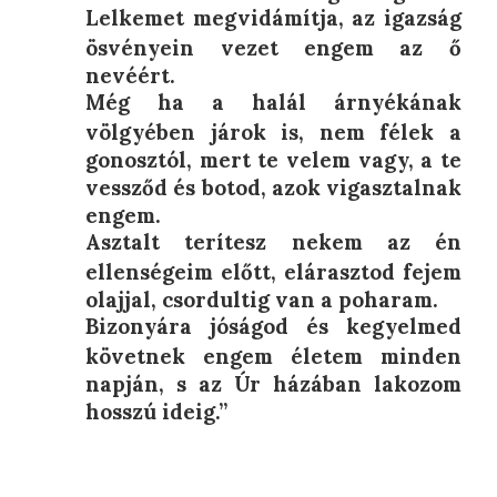
Lelkemet megvidámítja, az igazság
ösvényein vezet engem az ő
nevéért.
Még ha a halál árnyékának
völgyében járok is, nem félek a
gonosztól, mert te velem vagy, a te
vessződ és botod, azok vigasztalnak
engem.
Asztalt terítesz nekem az én
ellenségeim előtt, elárasztod fejem
olajjal, csordultig van a poharam.
Bizonyára jóságod és kegyelmed
követnek engem életem minden
napján, s az Úr házában lakozom
hosszú ideig.”