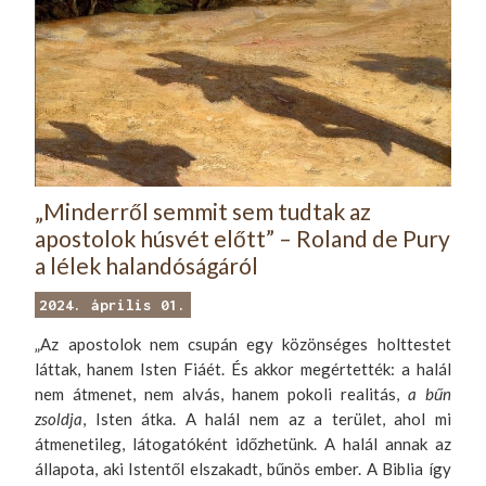
„Minderről semmit sem tudtak az
apostolok húsvét előtt” – Roland de Pury
a lélek halandóságáról
2024. április 01.
„Az apostolok nem csupán egy közönséges holttestet
láttak, hanem Isten Fiáét. És akkor megértették: a halál
nem átmenet, nem alvás, hanem pokoli realitás,
a
bűn
zsoldja
, Isten átka. A halál nem az a terület, ahol mi
átmenetileg, látogatóként időzhetünk. A halál annak az
állapota, aki Istentől elszakadt, bűnös ember. A Biblia így