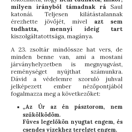
milyen irányból támadnak rá
Saul
katonái. Teljesen kilátástalannak
érezhette jövőjét, mivel
azt sem
tudhatta, mennyi ideig tart
kiszolgáltatottsága, magánya.
A 23. zsoltár mindössze hat vers, de
minden benne van, ami a mostani
járványhelyzetben is megnyugvást,
reménységet nyújthat számunkra.
Dávid a védelemre szoruló juhval
jelképezett ember nézőpontjából
fogalmazza meg a következőket:
„Az Úr az én pásztorom, nem
szűkölködöm.
Füves legelőkön nyugtat engem, és
csendes vizekhez terelget engem.