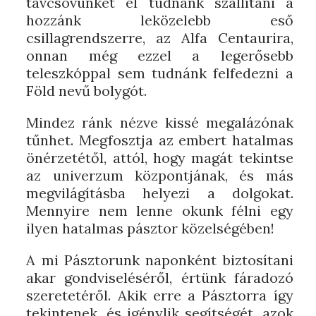
távcsövünket el tudnánk szállítani a
hozzánk leközelebb eső
csillagrendszerre, az Alfa Centaurira,
onnan még ezzel a legerősebb
teleszkóppal sem tudnánk felfedezni a
Föld nevű bolygót.
Mindez ránk nézve kissé megalázónak
tűnhet. Megfosztja az embert hatalmas
önérzetétől, attól, hogy magát tekintse
az univerzum központjának, és más
megvilágításba helyezi a dolgokat.
Mennyire nem lenne okunk félni egy
ilyen hatalmas pásztor közelségében!
A mi Pásztorunk naponként biztosítani
akar gondviseléséről, értünk fáradozó
szeretetéről. Akik erre a Pásztorra így
tekintenek, és igénylik segítségét, azok